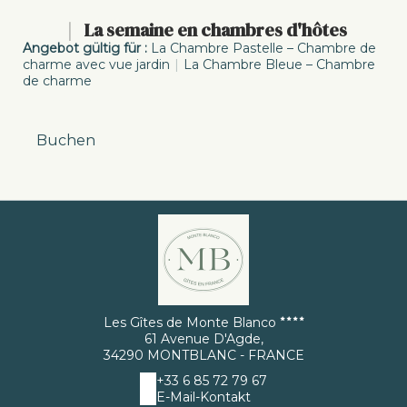
-5%
|
La semaine en chambres d'hôtes
Angebot gültig für :
La Chambre Pastelle – Chambre de
charme avec vue jardin
|
La Chambre Bleue – Chambre
de charme
Bis
31 dez 26
Buchen
Les Gîtes de Monte Blanco
61 Avenue D'Agde,
34290 MONTBLANC - FRANCE
+33 6 85 72 79 67
E-Mail-Kontakt