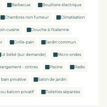
Barbecue
Bouilloire électrique
Chambres non fumeur
Climatisation
oin cuisine
Douche à l'italienne
r
Grille-pain
Jardin commun
Lit bébé (sur demande)
Micro-ondes
 rangement - cintres
Piscine
Radio
 bain privative
Salon de jardin
 ou balcon privatif
Toilettes séparées