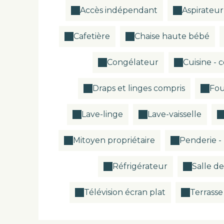
Accès indépendant
Aspirateur
Cafetière
Chaise haute bébé
Congélateur
Cuisine - c
Draps et linges compris
Fou
Lave-linge
Lave-vaisselle
Mitoyen propriétaire
Penderie -
Réfrigérateur
Salle de
Télévision écran plat
Terrasse